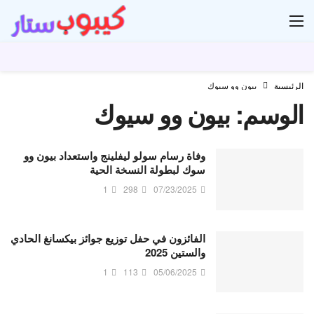
ار
الرئيسية
بيون وو سيوك
الوسم:
بيون وو سيوك
وفاة رسام سولو ليفلينج واستعداد بيون وو
سوك لبطولة النسخة الحية
1
298
07/23/2025
الفائزون في حفل توزيع جوائز بيكسانغ الحادي
والستين 2025
1
113
05/06/2025