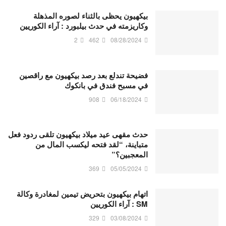
بيكهيون يحظى بالثناء لصوره المذهلة
وكاريزمته في حدث بيلبورد : آراء الكوريين
2
462
08/28/2024
فضيحة تندلع بعد رصد بيكهيون مع راقصين
في مسبح فندق في بانكوك
908
06/18/2024
حدث مقهى عيد ميلاد بيكهيون تلقى ردود فعل
متباينة، “لقد فتحه ليكسب المال من
المعجبين؟”
369
05/05/2024
اتهام بيكهيون بتحريض تيمين لمغادرة وكالة
SM : آراء الكوريين
329
03/08/2024