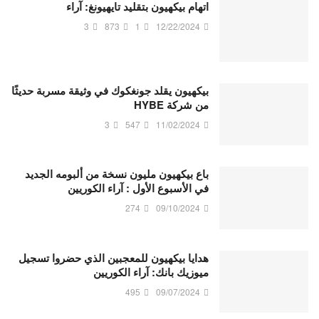
اتهام بيكهيون بتقليد تايهيونغ: آراء
3
873
1
12/22/2024
بيكهيون يقلد جونغكوك في وثيقة مسربة حديثًا
من شركة HYBE
3
547
11/02/2024
باع بيكهيون مليون نسخة من ألبومه الجديد
في الأسبوع الأول : آراء الكوريين
274
09/10/2024
هدايا بيكهيون للمعجبين الذي حضروا تسجيل
ميوزيك بانك: آراء الكوريين
495
09/07/2024