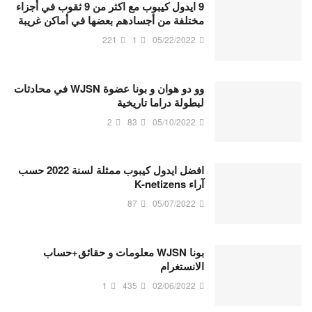
9 ايدول كيبوب مع اكثر من 9 ثقوب في أجزاء
مختلفة من أجسادهم بعضها في أماكن غريبة
221
1
05/22/2022
وو دو هوان و بونا عضوة WJSN في محادثات
لبطولة دراما تاريخية
2
83
05/10/2022
افضل ايدول كيبوب ممثلة لسنة 2022 حسب
آراء K-netizens
87
05/07/2022
بونا WJSN معلومات و حقائق+حساب
الانستغرام
1
435
02/06/2022