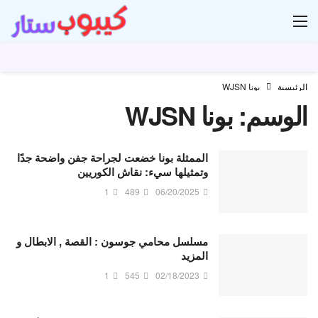
ار
الرئيسية
بونا WJSN
الوسم:
بونا WJSN
الممثلة بونا خضعت لجراحة جفن واضحة جدًا
وتمثيلها سيء: نقاش الكوريين
1
489
06/20/2025
مسلسل محامي جوسون : القصة , الابطال و
المزيد
1
545
02/18/2023