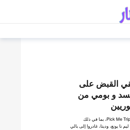
قي القبض على
سد و بومي من
وريين
طاقم وطاقم برنامج Pick Me Trip in Bali، بما في ذلك
 نا يونغ، وديتا، غادروا إلى بالي