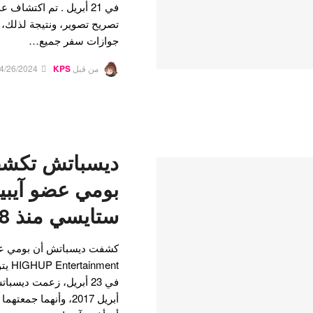
في 21 أبريل . تم اكتشا
تصريح تصوير، ونتيجة لذلك،
جوازات سفر جميع…
من قبل
KPS
4/26/2024
ديسباتش تكشف
بومي عضو آيبي
ستايسي منذ 8 سنوات
كشفت ديسباتش أن بومي عضو
في 23 أبريل، زعمت ديسب
أبريل 2017، وأنهما ج