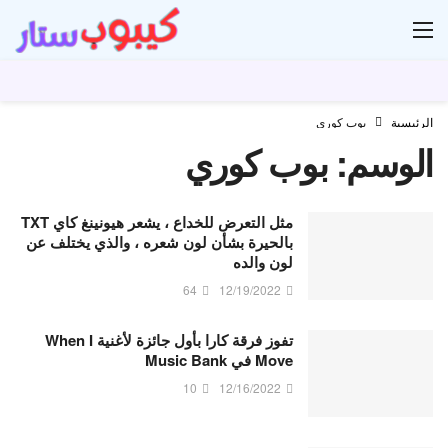
ار
الرئيسية
بوب كوري
الوسم:
بوب كوري
مثل التعرض للخداع ، يشعر هيونينغ كاي TXT
بالحيرة بشأن لون شعره ، والذي يختلف عن
لون والده
64
12/19/2022
تفوز فرقة كارا بأول جائزة لأغنية When I
Move في Music Bank
10
12/16/2022