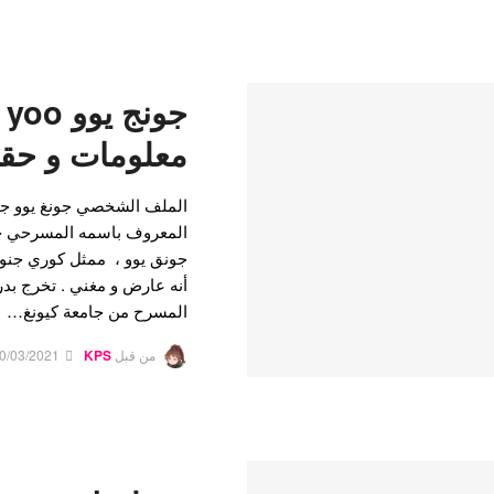
معلومات و حقا
المعروف باسمه المسرحي جون
أنه عارض و مغني . تخرج بد
المسرح من جامعة كيونغ…
من قبل
KPS
0/03/2021