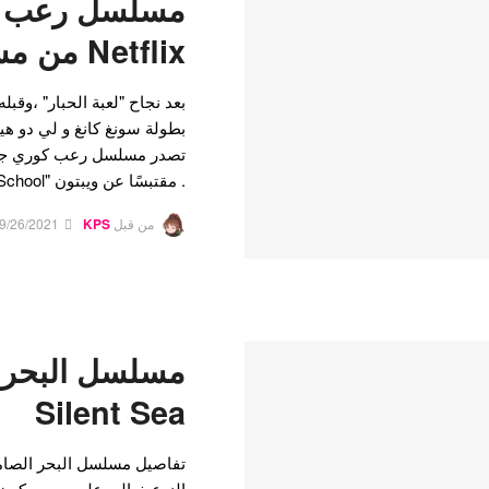
مسلسل رعب ك
Netflix من مستوى لعبة الحبار
بعد نجاح "لعبة الحبار" ،وق
بطولة سونغ كانغ و لي دو ه
تصدر مسلسل رعب كوري جدي
. مقتبسًا عن ويبتون "Now At Our School" ، حددت…
من قبل
KPS
9/26/2021
Silent Sea
تفاصيل مسلسل البحر الصا
النوع خيالي علمي و سيكون