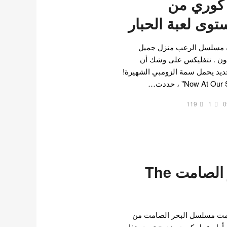
وري من
بله مسلسل الرعب منزل جميل
يون . نتفليكس على وشك أن
د يحمل سمة الزومبي الشهيرة!
119
1
0
مسلسل البحر الصامت The
مت مسلسل البحر الصامت من
 أول عمل كوري يندرج تحت هذا