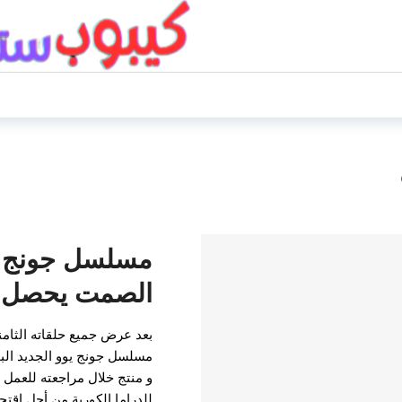
مسلسل جونج يو
الصمت يحصل على
و منتج خلال مراجعته للعمل 
للدراما الكورية من أجل اقتح