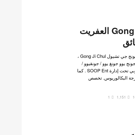
جونج يوو Gong yoo العفريت
ئق
الملف الشخصي جونغ يوو جونج جي تشيول Gong Ji Chul ،
ج يوو جونغ يوو / جونقيوو /
جونق يوو ، ممثل كوري جنوبي تحت إدارة SOOP Ent . كما
رجة البكالوريوس. تخصص
1
1,151
1