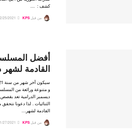
كشف : …
من قبل
KPS
2/25/2021
أفضل المسلسلا
القادمة لشهر ديس
ديسمبر الدرامية تعد بقصص ح
الثنائيات . لذا دعونا نتحق
القادمة لشهر…
من قبل
KPS
1/27/2021