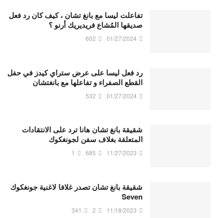
تفاعلت ليسا مع بانغ تشان ، كيف كان رد فعل
صديقها المُشاع فريديريك أرنو ؟
602
01/27/2024
رد فعل ليسا على عرض ستراي كيدز في حفل
القطع الصفراء و تفاعلها مع بانغتشان
532
01/27/2024
شقيقة بانغ تشان هانا ترد على الانتقادات
المتعلقة بغلاف سفن لجونغكوك
1
685
11/27/2023
شقيقة بانغ تشان تصدر غلافا لاغنية جونغكوك
Seven
341
2
11/18/2023