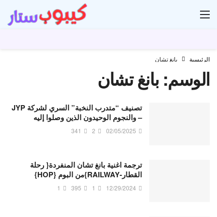
ار
الرئيسية
بانغ تشان
الوسم:
بانغ تشان
تصنيف “متدرب النخبة” السري لشركة JYP
– والنجوم الوحيدون الذين وصلوا إليه
341
2
02/05/2025
ترجمة اغنية بانغ تشان المنفردة{ رحلة
القطار-RAILWAY}من البوم {HOP}
1
395
1
12/29/2024