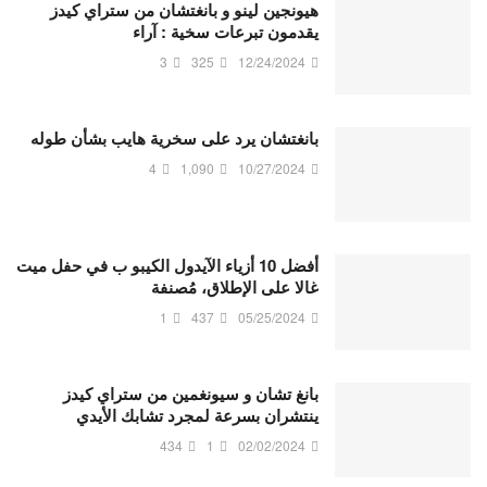
هيونجين لينو و بانغتشان من ستراي كيدز
يقدمون تبرعات سخية : آراء
3
325
12/24/2024
بانغتشان يرد على سخرية هايب بشأن طوله
4
1,090
10/27/2024
أفضل 10 أزياء الآيدول الكيبو ب في حفل ميت
غالا على الإطلاق، مُصنفة
1
437
05/25/2024
بانغ تشان و سيونغمين من ستراي كيدز
ينتشران بسرعة لمجرد تشابك الأيدي
434
1
02/02/2024