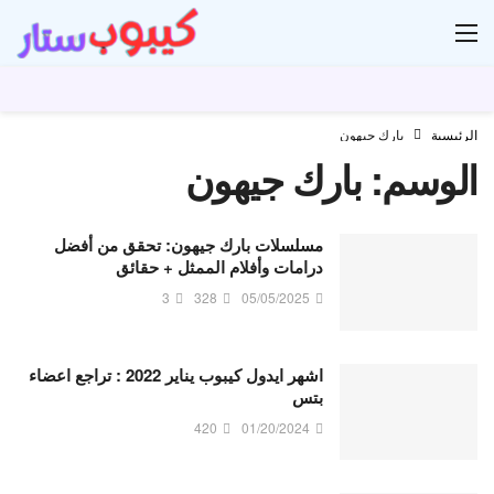
ار
الرئيسية
بارك جيهون
الوسم:
بارك جيهون
مسلسلات بارك جيهون: تحقق من أفضل
درامات وأفلام الممثل + حقائق
3
328
05/05/2025
اشهر ايدول كيبوب يناير 2022 : تراجع اعضاء
بتس
420
01/20/2024