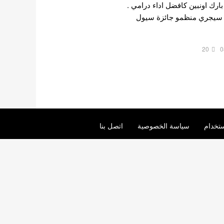
رك اونبين كافضل اداء درامي .
غسطس ، سيجري منظمو جائزة سيول
20
0
تخدام
سياسة الخصوصية
اتصل بنا