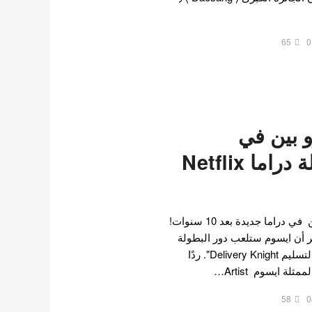
65
0
و بين في
محادثات لبطولة دراما Netflix
قد تجتمع ايسوم و كيم وو بين في دراما جديدة بعد 10 سنوات!
ر أن ايسوم ستلعب دور البطولة
في دراما نتفليكس "فارس التسليم Delivery Knight". ردًا
لة ايسوم Artist…
58
0