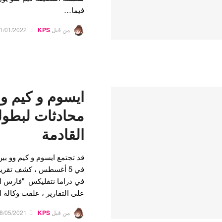
فيما…
من قبل
KPS
1/01/2022
ايسوم و كيم و
القادمة
في 5 أغسطس ، كشف تقري
على التقارير ، علقت وكالة الممث
من قبل
KPS
8/05/2021