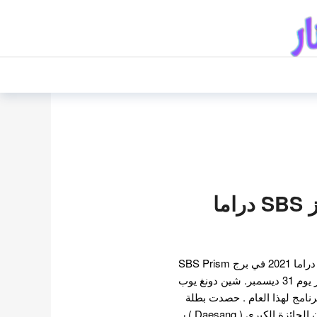
الفائزون بجوائز SBS دراما
أقيم حفل توزيع جوائز SBS دراما 2021 في برج SBS Prism
في مابو جو ، سيول بعد ظهر يوم 31 ديسمبر. شين دونغ يوب
برنامج لهذا العام . حصدت بطلة
سلسلة السقيفة كيم سو يون الجائزة الكبرى ( Daesang ) ٫