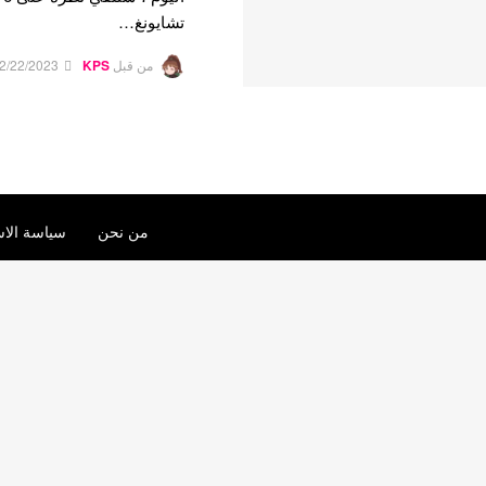
تشايونغ…
من قبل
KPS
2/22/2023
من نحن
سياسة الاس