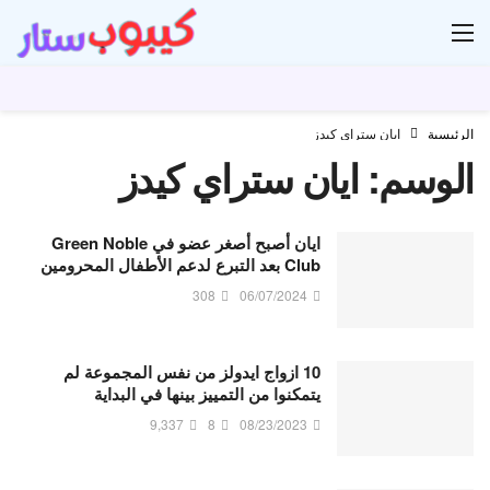
ار
الرئيسية
ايان ستراي كيدز
الوسم:
ايان ستراي كيدز
ايان أصبح أصغر عضو في Green Noble
Club بعد التبرع لدعم الأطفال المحرومين
308
06/07/2024
10 ازواج ايدولز من نفس المجموعة لم
يتمكنوا من التمييز بينها في البداية
9,337
8
08/23/2023