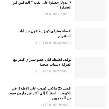
7 ايدولز حصلوا على لقب ” الماكني في
الصدارة “
609
08/17/2023
اعضاء ستراي كيدز يطلقون حسابات
انستغرام
1
518
08/02/2023
توقف انشطة ايان عضو ستراي كيدز مع
الفرقة لاسباب صحية
2
227
06/07/2023
افضل 25 ماكني كيبوب على الإطلاق في
الكيبوب ، استنادًا إلى أكثر من مليون صوت
من المعجبين
1,717
03/19/2023