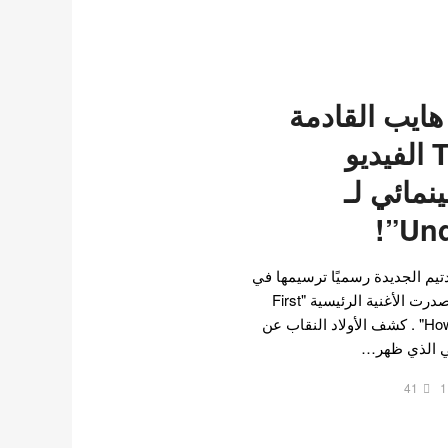
ايب القادمة
اندتيم & TEAM الفيديو
مائي لـ
تيم الجديدة رسميًا ترسيمها في
غضون أسابيع قليلة . لكنها أصدرت الأغنية الرئيسية "First
Howling: ME" "Under the Skin" . كشف الأولاد النقاب عن
ئي الذي ظهر…
41
1