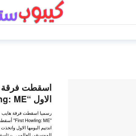
اسقطت فرقة ان
الاول “First Howling: ME”
رسميا اسقطت فرقة هايب الياب
اندتيم البومها الاول واتخذ
الموسيقى العالمي . برئاسة