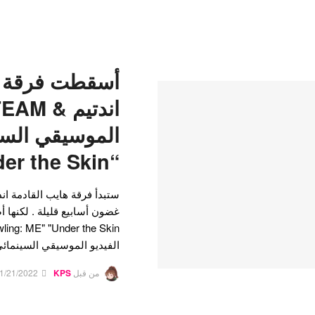
أسقطت فرقة ه
الموسيقي السين
“Under the Skin”!
ستبدأ فرقة هايب القادمة اند
الفيديو الموسيقي السينما
من قبل
KPS
1/21/2022