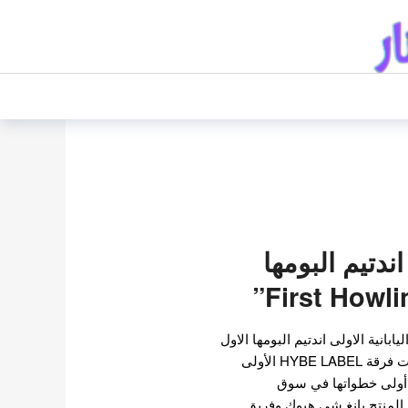
دتيم البومها
انية الاولى اندتيم البومها الاول
"First Howling: ME" أسقطت فرقة HYBE LABEL الأولى
ت أولى خطواتها في سوق
 المنتج بانغ شي هيوك وفريق