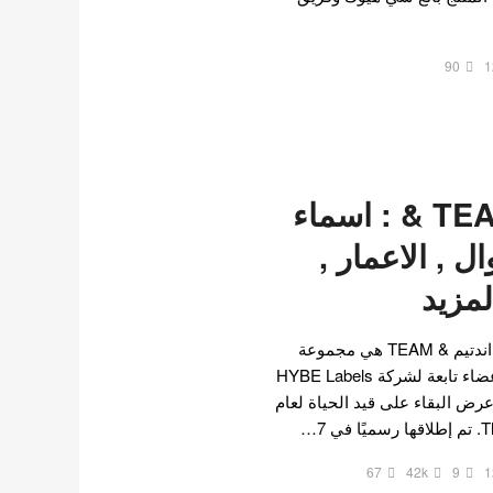
90
1
فرقة اندتيم TEAM & : اسماء
ل , الاعمار ,
لمزيد
تقرير عن فرقة اند تيم فرقة اندتيم & TEAM هي مجموعة
فتيان يابانيين مؤلفة من 9 أعضاء تابعة لشركة HYBE Labels
ال عرض البقاء على قيد الحياة لعام
67
42k
9
1