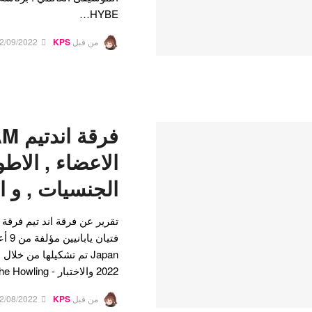
HYBE…
من قبل
KPS
2/09/2022
الاعضاء , الاطوا
الجنسيات , و ا
Japan تم تشكيلها من خل
2022 والاختبار - The Howling. تم إطلاقها رسميًا في 7…
من قبل
KPS
2/08/2022