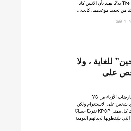
علاقة حاليًا. حيث تلقت The Fact بلاغًا يفيد بأن الاثنين كانا
366
0
 “وقحين” للغاية ، ولا
خص على
من الآيدولز والممثلين إلى عارضات الأزياء من YG
ا يتابعون أي شخص على الانستغرام ولكن
لديهم ملايين المتابعين. يمتلك كل ممثل KPOP تقريبًا حسابًا
لتي يلتقطونها لحياتهم اليومية