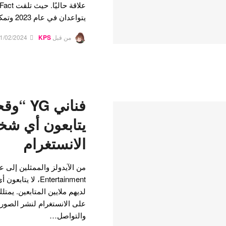
يتواعدان في عام 2023 وتمكنا من تحديد موعدهما. كانت…
من قبل
KPS
1/02/2024
فناني YG
يتابعون أي ش
الانستغرام
Entertainment، ل
على الانستغرام لنشر الصور ا
والتواصل…