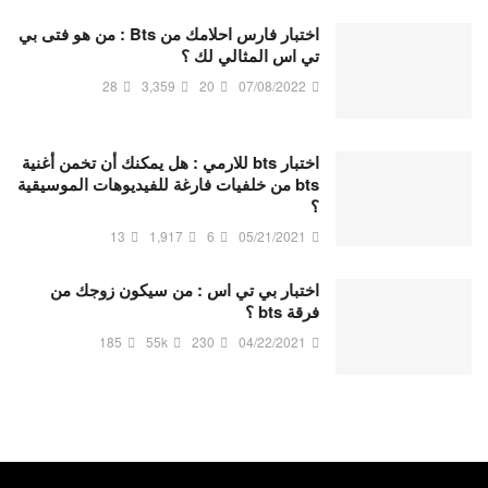
اختبار فارس احلامك من Bts : من هو فتى بي
تي اس المثالي لك ؟
28
3,359
20
07/08/2022
اختبار bts للارمي : هل يمكنك أن تخمن أغنية
bts من خلفيات فارغة للفيديوهات الموسيقية
؟
13
1,917
6
05/21/2021
اختبار بي تي اس : من سيكون زوجك من
فرقة bts ؟
185
55k
230
04/22/2021