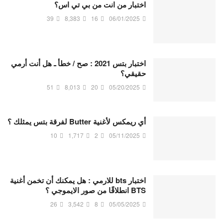
اختبار من انت من بي تي اس؟
39
8,383
16
06/01/2025
اختبار بتس 2021 : صح / خطأ ـ هل أنت أرمي
حقيقي؟
51
8,013
20
05/20/2025
أي ريمكس لأغنية Butter لفرقة بتس يمثلك ؟
10
1,717
2
05/11/2025
اختبار bts للارمي : هل يمكنك أن تخمن أغنية
BTS انطلاقًا من صور الايموجي ؟
26
3,542
8
05/05/2025