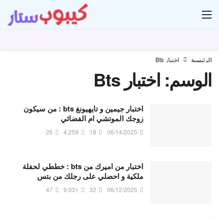
ار
الرئيسية
اختبار Bts
الوسم:
اختبار Bts
اختبار جيمين و تايهيونغ bts : من سيكون
زوجك الموتشي ام الفضائي
26
4,259
18
06/14/2025
اختبار من اميرك من bts : خططي لحفلة
ملكية و احصلي على رجلك من بتس
47
9,031
32
06/12/2025