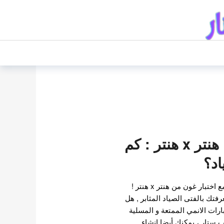
اختبار غون من هنتر x هنتر : كم
د؟
لدينا 12 سؤال ممتع و مثير مع اختبار غون من هنتر x هنتر !
تك بالفتى الصياد المثابر , هل
ارات الانمي الممتعة و المسلية
 ستار ، يمكنك أيضا انشاء