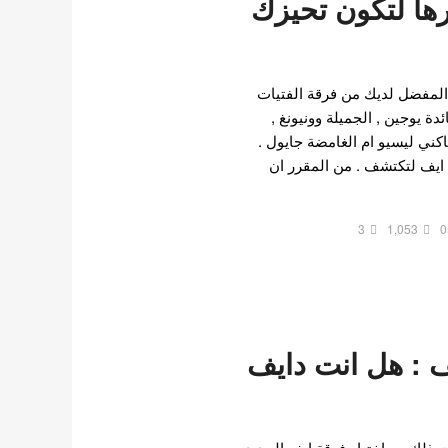
رها لتكون تحيزك
لمفضل لديك من فرقة الفتيات
ة يوجين , الجميلة وونيونغ ,
ماكني ليسيو ام الغامضة جايول .
ايف لتكتشف . من المقرر ان
3
1,053
0
ف : هل انت دايف
ذلك مع اختبار فرقة ايف الجديد