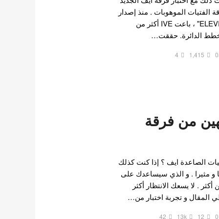
ة الفتيات الموهوبات . منذ إصدار
ألبوم IVE الفردي الأول "ELEVEN" ، باعت IVE أكثر من
مخطط الدائرة. حققت…
4
1,415
0
هين من فرقة
ات الصاعدة ايف ؟ إذا كنت كذلك
ا و مثيرا . و الذي سيساعدك على
كثر . لا يسعك الانتظار أكثر
طي المقال و تجربة اختبار من…
42
13k
12
0