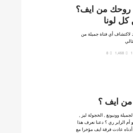
م روحك من ايف؟
كل لونا
د لاكتشاف أي فتاة جميلة من
الي
8
1,468
1
 من ايف ؟
ميلة وونيونغ , الخجولة ليز ,
 أم الرابر ري ؟ دعنا نعرف هذا
أدناه عادت فرقة ايف مؤخرا مع