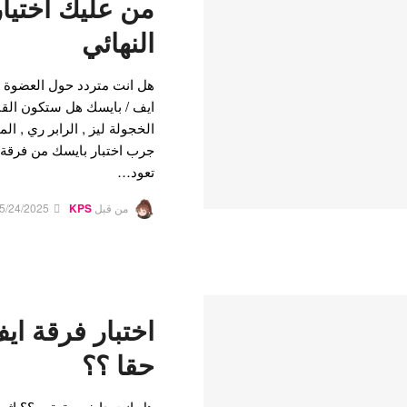
من عليك اختيا
النهائي
هل انت متردد حول العضوة ا
ايف / بايسك هل ستكون القائد
الخجولة ليز , الرابر ري , ال
جرب اختبار بايسك من فرقة 
تعود…
من قبل
KPS
5/24/2025
اختبار فرقة اي
حقا ؟؟
هل انت دايف حقيقي ؟؟ اثبت 