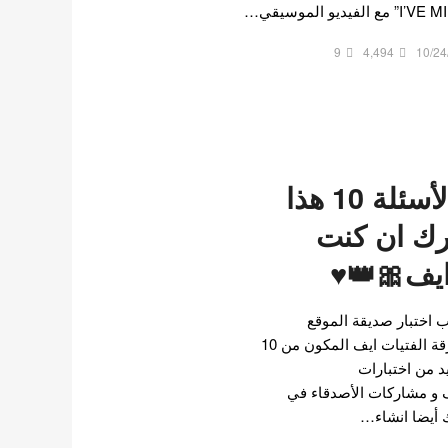
9
4,494
10/24
أجب عن هذه الأسئلة 10 هذا
برك ان كنت
يف🎀👑♥
اختبار صديقة الموقع
@lisasmith887229 حول فرقة الفتيات ايف المكون من 10
يد من اختبارات
ف و مشاركات الأصدقاء في
 أيضا انشاء…