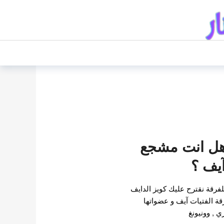
 هل انت مشجع
يف ؟
لفرقة نقترح عليك كويز الدايف
 الفتيات آيف و عضواتها
ي , وونيونغ