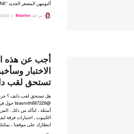
ألبومهن المصغر الجديد “I’VE MINE” مع الفيديو الموسيقي…
من قبل
Bouchra
/2024
الاختبار وسأخ
تستحق لقب دا
هل تستحق لقب دايف ؟ جرب 
أسئلة ، لتأكد من ذلك . المز
الكيبوب , اختبارات فرقة اي
انتظارك على موقعنا ، يمكنك