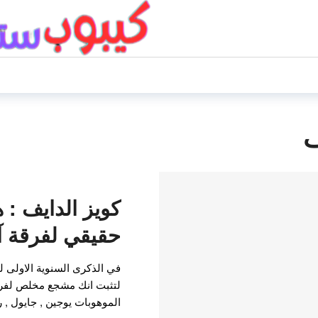
ف
كويز الدايف :
حقيقي لفرقة آ
في الذكرى السنوية الاولى ل
لتثبت انك مشجع مخلص لفرقة
الموهوبات يوجين , جايول , ر