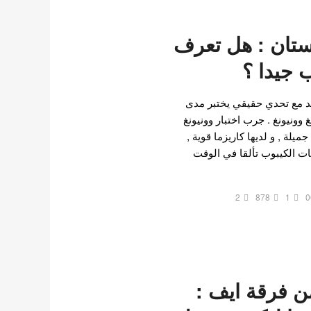
 ستان : هل تعرف
 جيدا ؟
د مع تحدي حقيقي يختبر مدى
 وونيونغ . جرب اختبار وونيونغ
ميلة , و لديها كاريزما قوية ,
يات الكيبوب تألقا في الوقت
2
878
1
0
ن فرقة ايف :