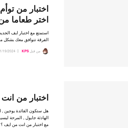
اختبار من توأ
اختر طعاما من 
استمتع مع اختبار ايف الجدي
الفرقة تتوافق معك بشكل مث
من قبل
KPS
1/19/2024
اختبار من انت
هل ستكون القائدة يوجين , الج
الهادئة جايول , المرحة ليسيو
مع اختبار من انت من ايف ؟ 