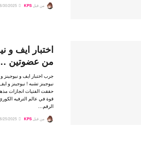
من قبل
KPS
6/30/2025
اختبار ايف و ني
من عضوتين … 
جرب اختبار ايف و نيوجينز 
نيوجينز تشبه ! نيوجينز و ايف
حققت الفتيات انجازات مذهلة 
قوة في عالم الترفيه الكوري
الرقم…
من قبل
KPS
6/25/2025