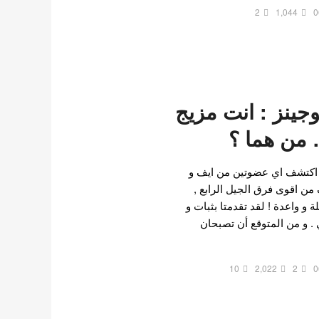
2
1,044
0
وجينز : انت مزيج
من هما ؟
و اكتشف اي عضوتين من ايف و
 من اقوى فرق الجيل الرابع ,
و واعدة ! لقد تقدمتا بثبات و
 . و من المتوقع أن تصبحان
10
2,022
2
0