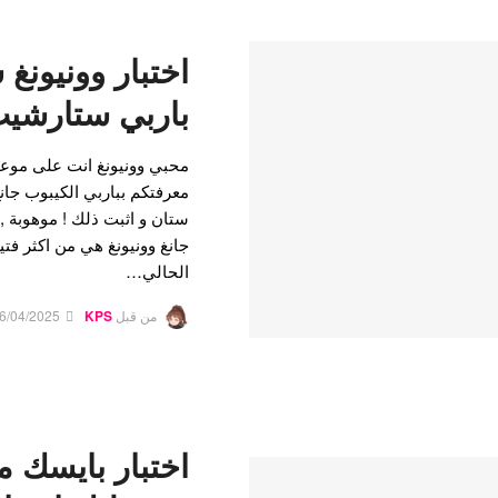
اختبار وونيونغ
باربي ستارشيب
محبي وونيونغ انت على موع
معرفتكم بباربي الكيبوب جانغ
ستان و اثبت ذلك ! موهوبة , ج
جانغ وونيونغ هي من اكثر فت
الحالي…
من قبل
KPS
6/04/2025
اختبار بايسك م