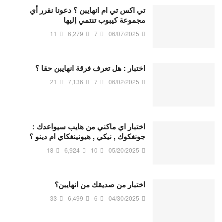
تي اكس تي ام انهايبن ؟ دعونا نقرر أي
مجموعة كيبوب تنتمي إليها
11
6,279
7
06/07/2025
اختبار : هل تعرف فرقة انهايبن حقا ؟
21
7,136
7
06/02/2025
اختبار اي ماكني من هايب سيواعدك :
جونغكوك , نيكي , هيونينغكاي ام دينو ؟
18
6,924
10
05/20/2025
اختبار من صديقك من انهايبن؟
33
6,499
6
04/30/2025