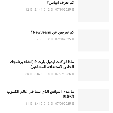
كم تعرف انهايبن؟
12
2,144
2
07/10/2025
كم تعرفين عن NewJeans؟
3
450
2
07/08/2025
ماذا لو كنت ايدول بارت 9 (انشاء برنامجك
الخاص لاستضافة المشاهير)
26
2,873
8
07/07/2025
ما مدى التوافق الذي بيننا في عالم الكيبوب
🧐🎤🦋
11
1,419
3
07/06/2025