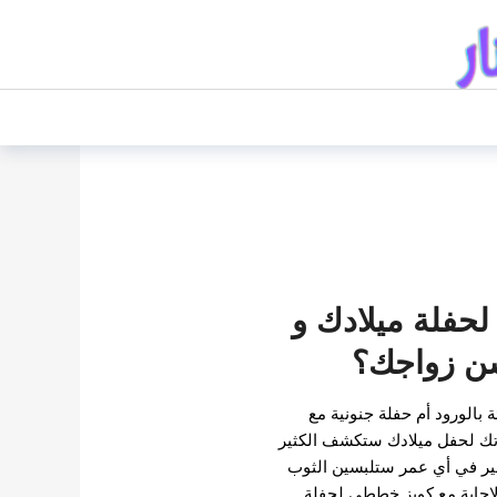
حفلة ميلادك و
 زواجك؟
 بالورود أم حفلة جنونية مع
تك لحفل ميلادك ستكشف الكثير
ير في أي عمر ستلبسين الثوب
اجابة مع كويز خططي لحفلة