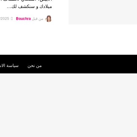
ميلادك و سنكشف لك…
من قبل
Bouchra
/2025
من نحن
سياسة الاس