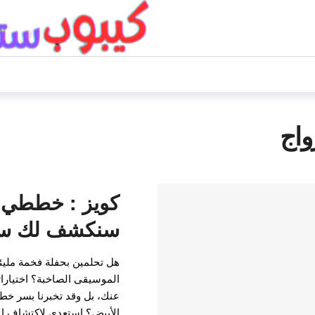
واج
كويز : خططي ل
سنكشف لك سن
هل تحلمين بحفلة فخمة مليئة
الموسيقى الصاخبة؟ اختيارا
عنك، بل وقد تخبرنا بسر خط
الأبيض؟ استعدي لاكتشاف ال