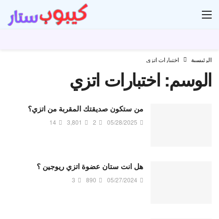
ار
الرئيسية
اختبارات اتزي
الوسم:
اختبارات اتزي
من ستكون صديقتك المقربة من اتزي؟
14
3,801
2
05/28/2025
هل انت ستان عضوة اتزي ريوجين ؟
3
890
05/27/2024