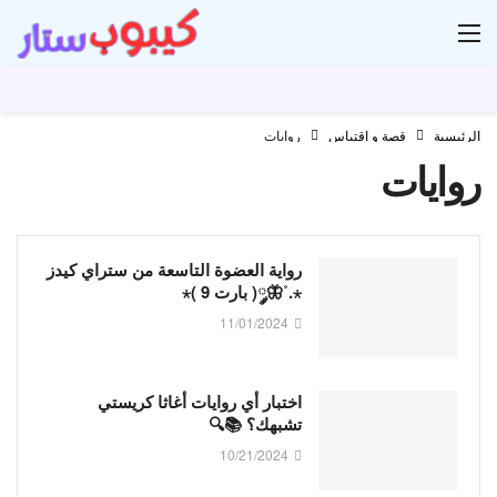
ار
الرئيسية
قصة و اقتباس
روايات
روايات
رواية العضوة التاسعة من ستراي كيدز
⋆.˚🦋༘( بارت 9 )⋆
11/01/2024
اختبار أي روايات أغاثا كريستي
تشبهك؟ 📚🔍
10/21/2024