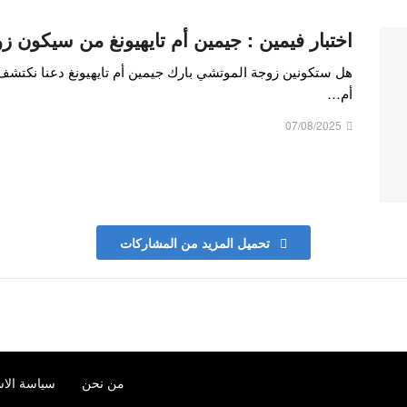
اختبار فيمين : جيمين أم تايهيونغ من سيكون 
هل ستكونين زوجة الموتشي بارك جيمين أم تايهيونغ دعنا نكتشف ه
أم…
07/08/2025
تحميل المزيد من المشاركات
من نحن
سياسة الاس