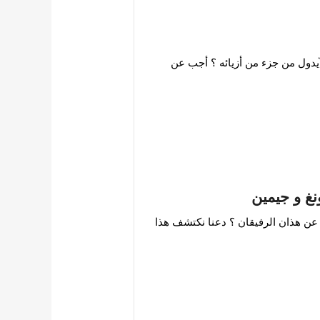
يدول من جزء من أزيائه ؟ أجب عن
نغ و جيمين
مين من أشهر ثنائيات فرقة bts ماذا تعرف عن هذان الرفيقان ؟ دعنا نكتشف هذا