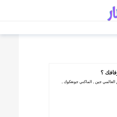
فافك ؟
 لسنة 2023 ؟ هل هو الوسيم العالمي جين , الماكني جونغكوك ,