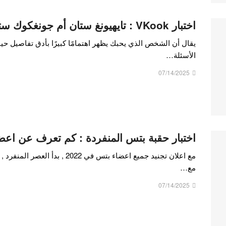
اختبار VKook : تايهيونغ ستان أم جونغكوك ستان ؟
الأسئلة…
07/14/2025
اختبار حقبة بتس المنفردة : كم تعرف عن اعضاء bts منفر
مع اعلان تجنيد جميع اعضاء بتس في 2
مع…
07/14/2025