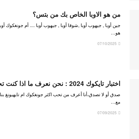
من هو الاوبا الخاص بك من بتس؟
جين أوبا , جيهوب أوبا ,شوقا أوبا , جيهوب أوبا .... أم جونغكوك أو
هو…
07/10/2025
اختبار تايكوك 2024 : نحن نعرف ما اذا كنت تحب تايهيونغ…
صدق أو لا تصدق،أنا أعرف من تحب اكثر جونغكوك ام تايهيونغ بناء
مع…
07/09/2025