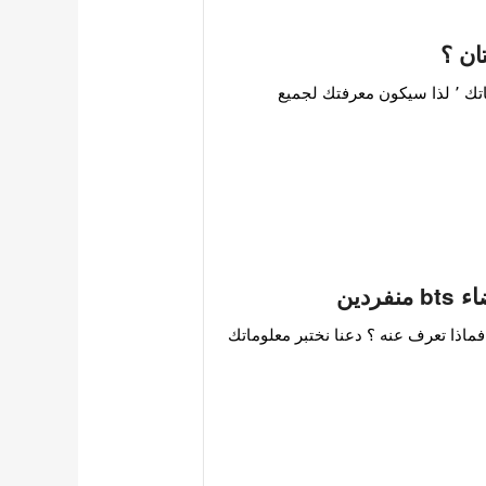
يقال أن الشخص الذي يحبك يظهر اهتمامًا كبيرًا بأدق تفاصيل حياتك ٬ لذا سيكون معرفتك لجميع
دين
202 , بدأ العصر المنفرد , فماذا تعرف عنه ؟ دعنا نختبر معلوماتك