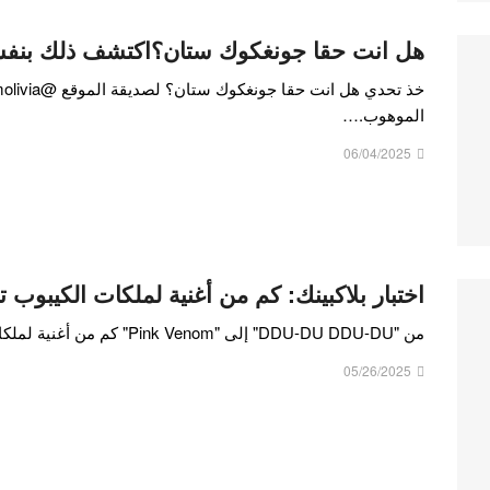
هل انت حقا جونغكوك ستان؟اكتشف ذلك بنف
الموهوب.…
06/04/2025
اختبار بلاكبينك: كم من أغنية لملكات الكيبوب
من "DDU-DU DDU-DU" إلى "Pink Venom" كم من أغنية لملكات الكيبوب تعرف؟ شارك في…
05/26/2025