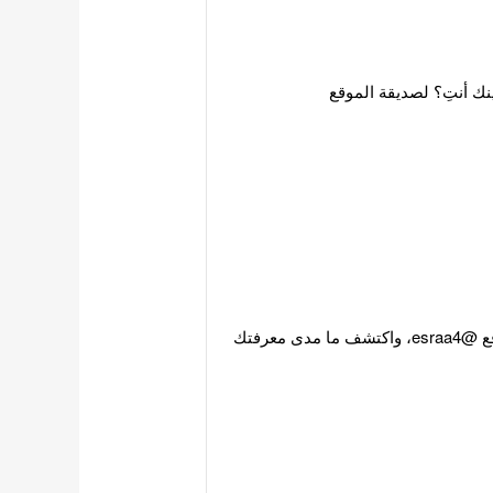
نك أنتِ؟ لصديقة الموقع
جرب اختبار كم تعرف عن أنمي عائلة الجواسيس؟ لصديقة الموقع @esraa4، واكتشف ما مدى معرفتك