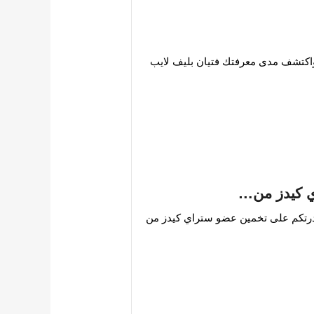
في تحدي كم تعرف انهايبن؟ لصديقة الموقع @olivia00، واكتشف مدى معرفتك فتيان بليف لايب
ي كيدز من…
 الموقع @hyunlix و التي تختبر قدرتكم على تخمين عضو ستراي كيدز من