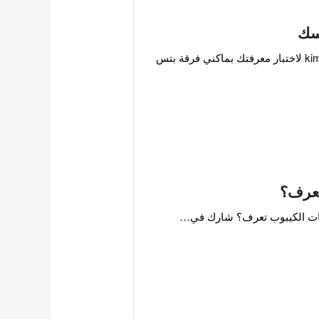
سك
خذ تحدي هل انت حقا جونغكوك ستان؟ لصديقة الموقع @kimolivia لاختبار معرفتك بماكني فرقة بتس
 تعرف؟