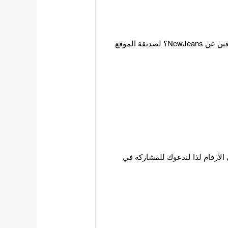
هل أنت مستعد لاختبار معرفتك بفتيات أدور؟ جرب تحدي كم تعرفين عن NewJeans؟ لصديقة الموقع
الأرقام لذا لندعوك للمشاركة في