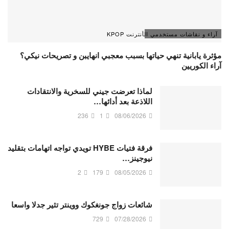
آراء و نقاشات مستخدمي الأنترنت KPOP
مؤثرة يابانية تنهي حياتها بسبب معجبي انهايبن و تصريحات نيكي؟
آراء الكوريين
لماذا تعرضت جيني للسخرية والانتقادات
اللاذعة بعد أدائها…
236
1
08/06/2026
فرقة فتيات HYBE تويدي تواجه اتهامات بتقليد
نيوجينز…
2
179
08/05/2026
شائعات زواج جونغكوك ووينتر تثير جدلا واسعا
729
07/28/2026