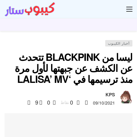
ار
أخبار الكيبوب
ليسا من BLACKPINK تتحدث
عن الكشف عن جبهتها لأول مرة
منذ ترسيمها في ‘LALISA’ MV
KPS
9
0
0
نقاط
09/10/2021