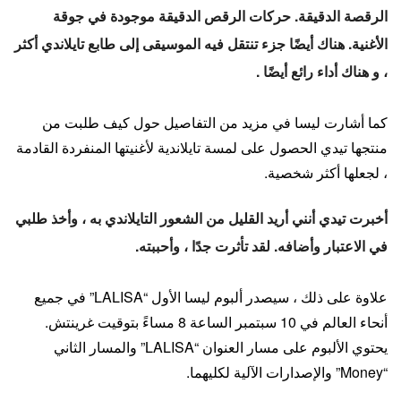
الرقصة الدقيقة. حركات الرقص الدقيقة موجودة في جوقة
الأغنية. هناك أيضًا جزء تنتقل فيه الموسيقى إلى طابع تايلاندي أكثر
، و هناك أداء رائع أيضًا .
كما أشارت ليسا في مزيد من التفاصيل حول كيف طلبت من
منتجها تيدي الحصول على لمسة تايلاندية لأغنيتها المنفردة القادمة
، لجعلها أكثر شخصية.
أخبرت تيدي أنني أريد القليل من الشعور التايلاندي به ، وأخذ طلبي
في الاعتبار وأضافه. لقد تأثرت جدًا ، وأحببته.
علاوة على ذلك ، سيصدر ألبوم ليسا الأول “LALISA” في جميع
أنحاء العالم في 10 سبتمبر الساعة 8 مساءً بتوقيت غرينتش.
يحتوي الألبوم على مسار العنوان “LALISA” والمسار الثاني
“Money” والإصدارات الآلية لكليهما.