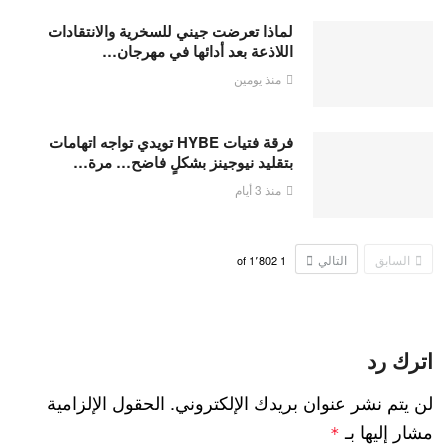
لماذا تعرضت جيني للسخرية والانتقادات
اللاذعة بعد أدائها في مهرجان…
منذ يومين
فرقة فتيات HYBE تويدي تواجه اتهامات
بتقليد نيوجينز بشكلٍ فاضح… مرة…
منذ 3 أيام
السابق
التالي
1٬802
of
1
اترك رد
لن يتم نشر عنوان بريدك الإلكتروني.
الحقول الإلزامية
مشار إليها بـ
*