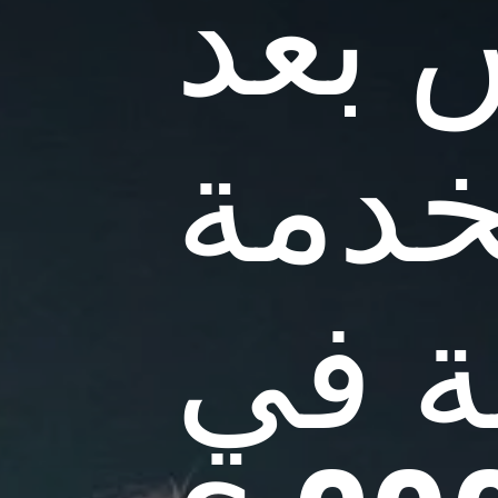
 بعد
لخدمة
ة في