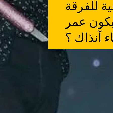
ة للفرقة
كن كم سيكون عمر
ء آنذاك ؟