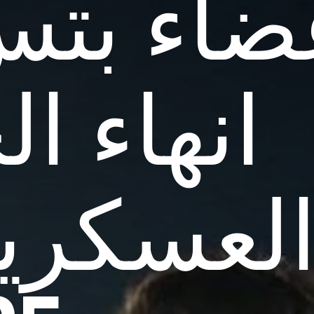
ضاء بتس
انهاء ا
لعسكري